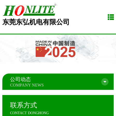
东莞东弘机电有限公司
公司动态
COMPANY NEWS
联系方式
CONTACT DONGHONG