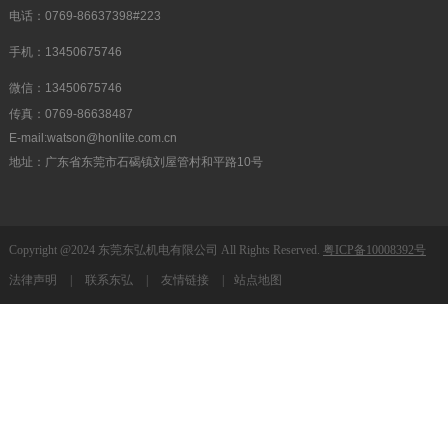
电话：0769-86637398#223
手机：13450675746
微信：13450675746
传真：0769-86638487
E-mail:watson@honlite.com.cn
地址：广东省东莞市石碣镇刘屋管村和平路10号
Copyright @2024 东莞东弘机电有限公司 All Rights Reserved.
粤ICP备10008392号
法律声明
|
联系东弘
|
友情链接
|
站点地图