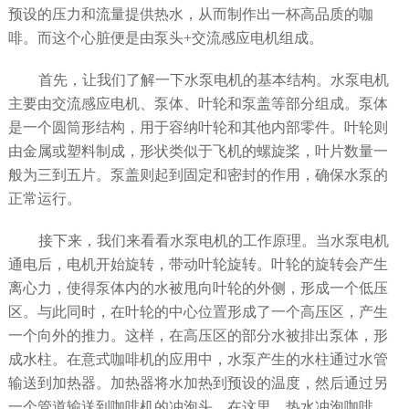
预设的压力和流量提供热水，从而制作出一杯高品质的咖
啡。而这个心脏便是由泵头+交流感应电机组成。
首先，让我们了解一下水泵电机的基本结构。水泵电机
主要由交流感应电机、泵体、叶轮和泵盖等部分组成。泵体
是一个圆筒形结构，用于容纳叶轮和其他内部零件。叶轮则
由金属或塑料制成，形状类似于飞机的螺旋桨，叶片数量一
般为三到五片。泵盖则起到固定和密封的作用，确保水泵的
正常运行。
接下来，我们来看看水泵电机的工作原理。当水泵电机
通电后，电机开始旋转，带动叶轮旋转。叶轮的旋转会产生
离心力，使得泵体内的水被甩向叶轮的外侧，形成一个低压
区。与此同时，在叶轮的中心位置形成了一个高压区，产生
一个向外的推力。这样，在高压区的部分水被排出泵体，形
成水柱。在
意式
咖啡机的应用中，水泵产生的水柱通过水管
输送到加热器。加热器将水加热到预设的温度，然后通过另
一个管道输送到咖啡机的冲泡头。在这里，热水冲泡咖啡