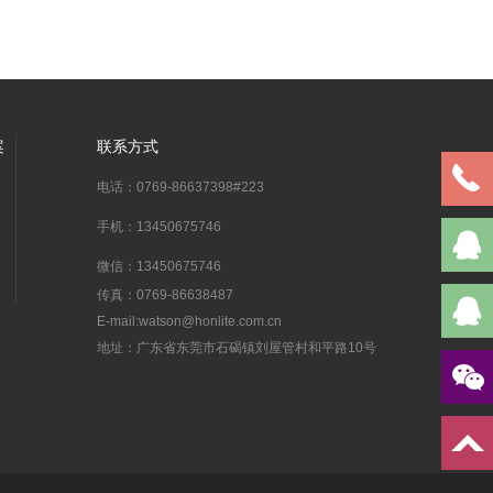
案
联系方式
电话：0769-86637398#223
手机：13450675746
微信：13450675746
传真：0769-86638487
E-mail:watson@honlite.com.cn
地址：广东省东莞市石碣镇刘屋管村和平路10号