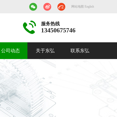
网站地图
English
服务热线
13450675746
公司动态
关于东弘
联系东弘