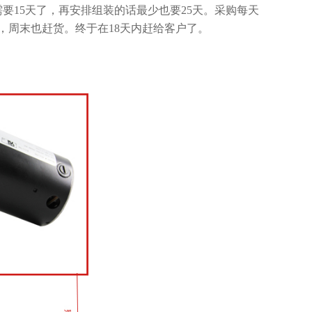
要15天了，再安排组装的话最少也要25天。采购每天
，周末也赶货。终于在18天内赶给客户了。