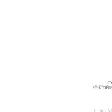
C
得托付的
上一篇：东