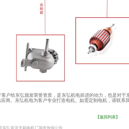
Y客户给东弘颁发荣誉资质，是东弘机电前进的动力，也是对于东
供应商。东弘机电为客户专业打造电机。如需定制电机，请联系
【返回列表】
莞东弘直流无刷电机厂国庆放假公告