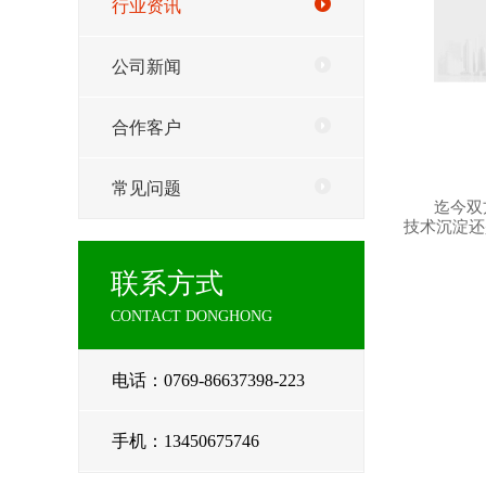
行业资讯
公司新闻
合作客户
常见问题
迄今双
技术沉淀还
联系方式
CONTACT DONGHONG
电话：0769-86637398-223
手机：13450675746