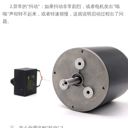
2.异常的
“
抖动
”
：如果抖动非常剧烈，或者电机发出
“
嗡
嗡
”
声却转不起来，或者转速很慢，这就说明启动过程出了问
题。