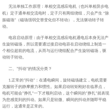
无法单独工作原理：单相
感应电机
交流
（也叫单相异步电
定子通单相交流电时，
定子只有两组绕组
，只会产生 “脉
机）
振磁场”（磁场强弱交替变化但不转动），无法驱动转子转
动。
电容启动原理：由于单相交流感应电机通电后本身无法产
生旋转磁场，所以需要通过接启动电容在启动绕组上制造一
个相位超前的电流，从而与运行绕组配合产生旋转磁场，驱
动转子转动。
二、
“
抖动
”
的情况分类？
1.正常的
“
抖动
”
：在通电瞬间，旋转磁场建立，电机需要
克服转子的静摩擦力和惯性。如果启动转矩刚好在临界点，
电机可能会
“
挣扎
”
一下才顺利启动，这个瞬间的
“
挣扎
”
就表现
为您感觉到的抖动。如果只是轻微、瞬间的抖动并随即平稳
运行，这通常是正常的。