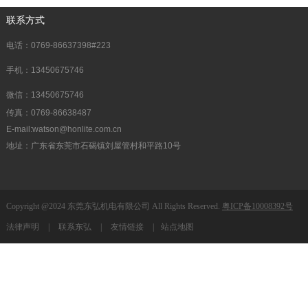
联系方式
电话：0769-86637398#223
手机：13450675746
微信：13450675746
传真：0769-86638487
E-mail:watson@honlite.com.cn
地址：广东省东莞市石碣镇刘屋管村和平路10号
Copyright @2024 东莞东弘机电有限公司 All Rights Reserved.
粤ICP备10008392号
法律声明
|
联系东弘
|
友情链接
|
站点地图