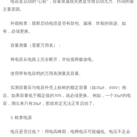
电容是启动的
“
心脏
”
，容量衰减或失效是导致启动无力、抖动的最
主要原因。
外观检查：观察启动电容是否有鼓包、漏液、炸裂的痕迹。如
有，必须更换。
容量测量（需要万用表）：
将电容从电路上完全断开，并短接两极放电。
使用带有电容档的万用表测量其容量。
实测容量应与电容外壳上标称的额定容量（如
35μF
、
450V
）相
近。如果容量低于额定值的
70%
，就必须更换。 例如，一个
35μF
的电
容，测出来只有
20μF
，那就肯定无法正常启动了。
3.
检查电源
电压是否过低？：用电高峰期，电网电压可能偏低。电压不足会