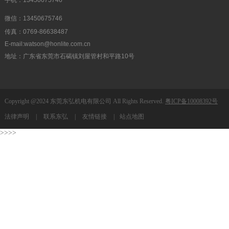
微信：13450675746
传真：0769-86638487
E-mail:watson@honlite.com.cn
地址：广东省东莞市石碣镇刘屋管村和平路10号
Copyright @2024 东莞东弘机电有限公司 All Rights Reserved.
粤ICP备10008392号
法律声明
|
联系东弘
|
友情链接
|
站点地图
>>>>