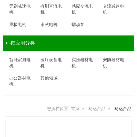
无刷减速电
有刷直流电
感应交流电
交流减速电
机
机
机
机
罩极电机
串激电机
蠕动泵
按应用分类
智能家厨电
医疗设备电
实验器材电
安防器材电
机
机
机
机
办公器材电
其他领域
机
您所在位置:
首页
马达产品
马达产品