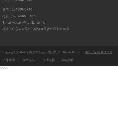
微信：13450675746
传真：0769-86638487
E-mail:watson@honlite.com.cn
地址：广东省东莞市石碣镇刘屋管村和平路10号
Copyright @2024 东莞东弘机电有限公司 All Rights Reserved.
粤ICP备10008392号
法律声明
|
联系东弘
|
友情链接
|
站点地图
>>>>