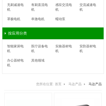
无刷减速电
有刷直流电
感应交流电
交流减速电
机
机
机
机
罩极电机
串激电机
蠕动泵
按应用分类
智能家厨电
医疗设备电
实验器材电
安防器材电
机
机
机
机
办公器材电
其他领域
机
您所在位置:
首页
马达产品
马达产品